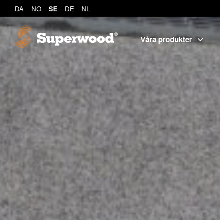
DA
NO
SE
DE
NL
Våra produkter