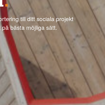
d
.
tering till ditt sociala projekt
t på bästa möjliga sätt.