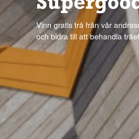
Supergoo
Vinn gratis trä från vår andrasor
och bidra till att behandla träe