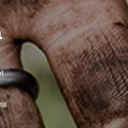
n
et
ill