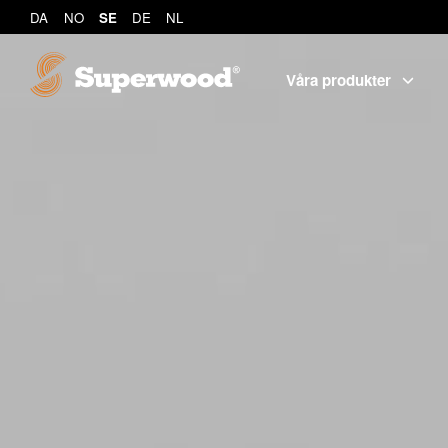
DA
NO
SE
DE
NL
Våra produkter