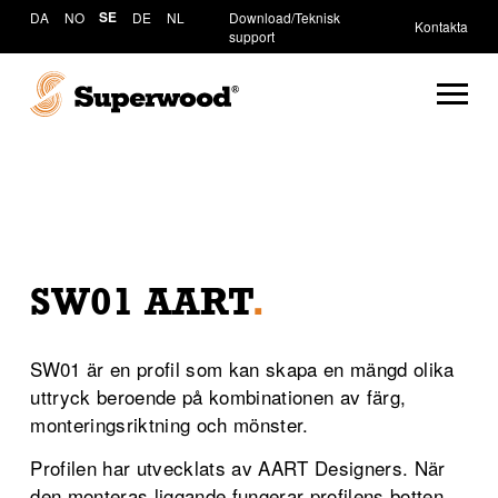
DA
NO
SE
DE
NL
Download/Teknisk
Kontakta
support
SW01 AART
.
SW01 är en profil som kan skapa en mängd olika
uttryck beroende på kombinationen av färg,
monteringsriktning och mönster.
Profilen har utvecklats av AART Designers. När
den monteras liggande fungerar profilens botten