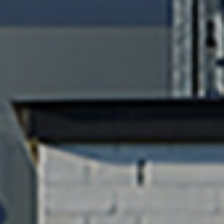
SW01 AART 22,5x120mm, DWG rev.
B
SW01 AART 22,5x145mm, DWG
rev.B