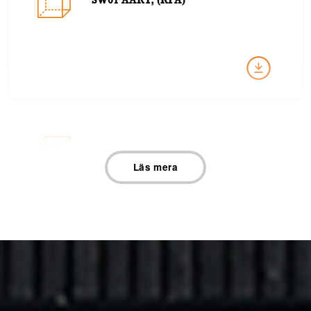
SW01 AART, (RFA)
SW01 AART Design A lodret
Läs mera
SW01 AART Design B Vandret