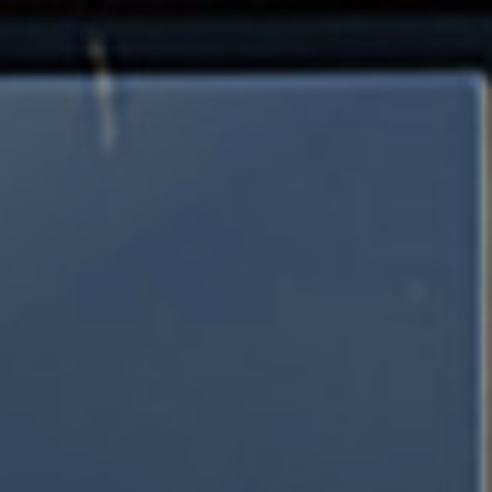
SW01 AART Design C lodret
SW01 AART Design D Vandret