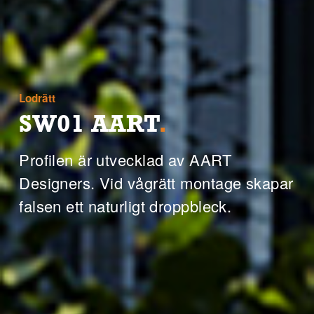
Lodrätt
SW01 AART
.
Profilen är utvecklad av AART
Designers. Vid vågrätt montage skapar
falsen ett naturligt droppbleck.