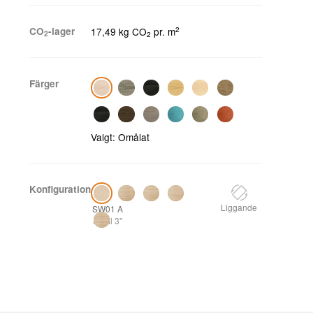
2
CO
-lager
17,49 kg CO
pr. m
2
2
Färger
Valgt:
Omålat
Konfiguration
Liggande
SW01 A
Profil 3"