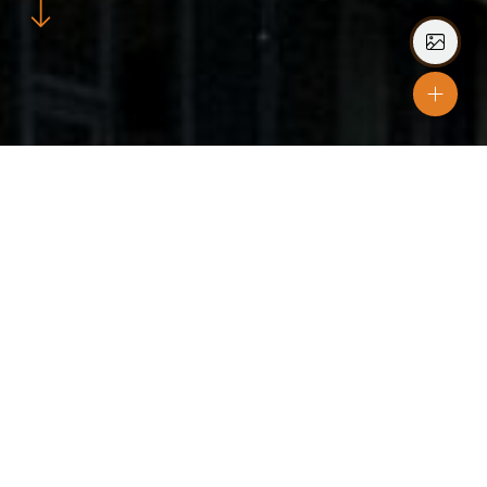
Plats
Voss, Norge
Material
SW18 SKYGGE
Färger
Zink
Arkitekt
AART Designers og Nordic Office of Architecture