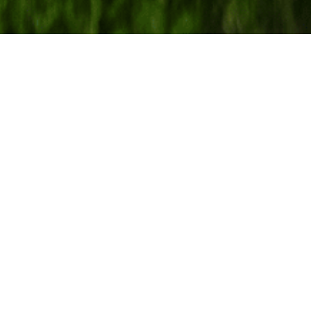
Material
Fä
SW18 SKYGGE
Zi