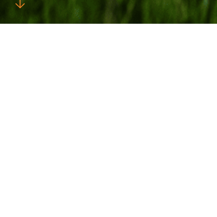
Plats
Kjølnes