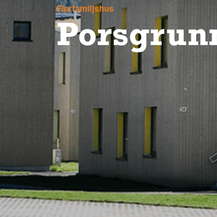
Flerfamiljshus
Porsgrunn