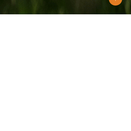
rger
nk