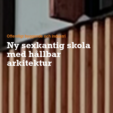
Offentligt byggande och industri
Ny sexkantig skola
med hållbar
arkitektur