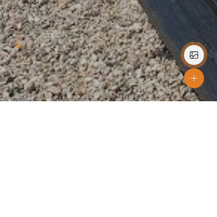
Byggdes år
2006
Plats
Kolding
Färger
Svart