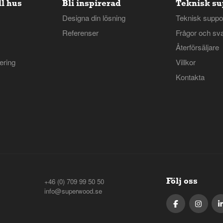
ll hus
Bli inspirerad
Teknisk su
Designa din lösning
Teknisk suppo
Referenser
Frågor och sv
Återförsäljare
ring
Villkor
Kontakta
+46 (0) 709 99 50 50
Följ oss
info@superwood.se