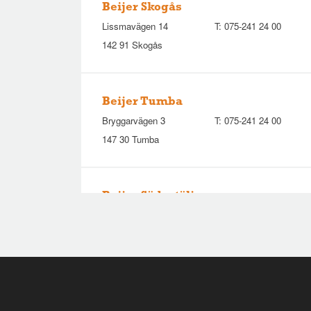
Beijer Skogås
Lissmavägen 14
T:
075-241 24 00
142 91 Skogås
Beijer Tumba
Bryggarvägen 3
T:
075-241 24 00
147 30 Tumba
Beijer Södertälje
Morabergsvägen 13
T:
075-241 24 00
152 42 Södertälje
Beijer Hässelby
Lövstavägen 70
T:
075-241 24 00