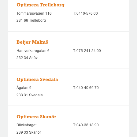
Optimera Trelleborg
Tommarpsvägen 116
T:
0410-576 00
231 66 Trelleborg
Beijer Malmö
Hantverkaregatan 6
T:
075-241 24 00
232 34 Arlöv
Optimera Svedala
Ågatan 9
T:
040-40 69 70
233 31 Svedala
Optimera Skanör
Bäckatorget
T:
040-38 18 90
239 33 Skanör