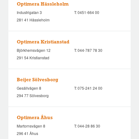
Optimera Hässleholm
Industrigatan 3
T:
0451-664 00
281 41 Hässleholm
Optimera Kristianstad
Björkhemsvägen 12
T:
044-787 78 30
291 54 Kristianstad
Beijer Sölvesborg
Gesällvägen 8
T:
075-241 24 00
294 77 Sölvesborg
Optimera Åhus
Martornsvägen 8
T:
044-28 86 30
296 41 Åhus