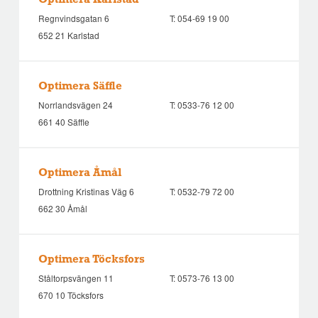
Optimera Karlstad
Regnvindsgatan 6
T:
054-69 19 00
652 21 Karlstad
Optimera Säffle
Norrlandsvägen 24
T:
0533-76 12 00
661 40 Säffle
Optimera Åmål
Drottning Kristinas Väg 6
T:
0532-79 72 00
662 30 Åmål
Optimera Töcksfors
Ståltorpsvängen 11
T:
0573-76 13 00
670 10 Töcksfors