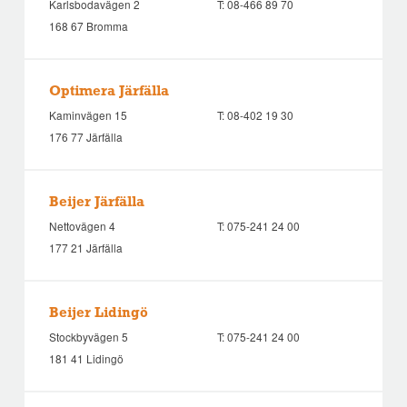
Karlsbodavägen 2
T:
08-466 89 70
168 67 Bromma
Optimera Järfälla
Kaminvägen 15
T:
08-402 19 30
176 77 Järfälla
Beijer Järfälla
Nettovägen 4
T:
075-241 24 00
177 21 Järfälla
Beijer Lidingö
Stockbyvägen 5
T:
075-241 24 00
181 41 Lidingö